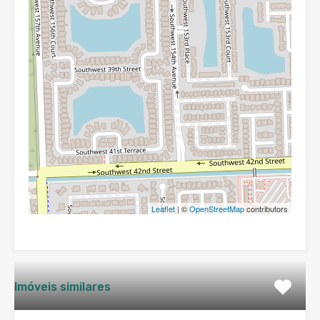
Leaflet
| ©
OpenStreetMap
contributors
Imóveis similares