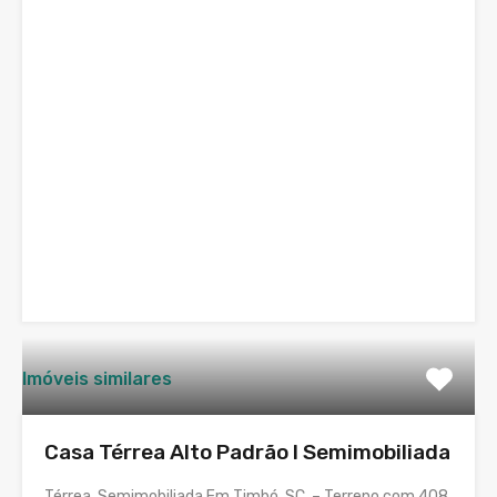
Imóveis similares
Casa Térrea Alto Padrão I Semimobiliada
Térrea Semimobiliada Em Timbó, SC. – Terreno com 408