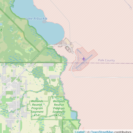
Leaflet
| ©
OpenStreetMap
contributors