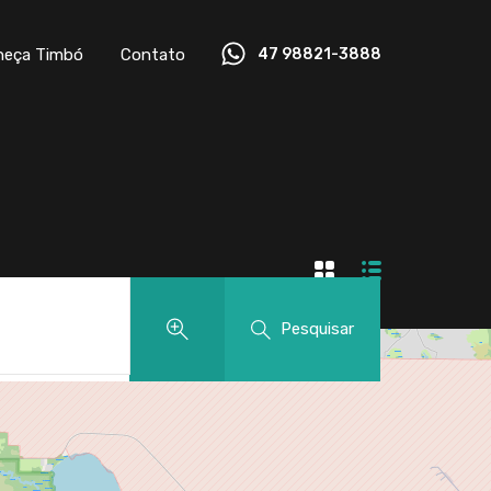
heça Timbó
Contato
47 98821-3888
Pesquisar