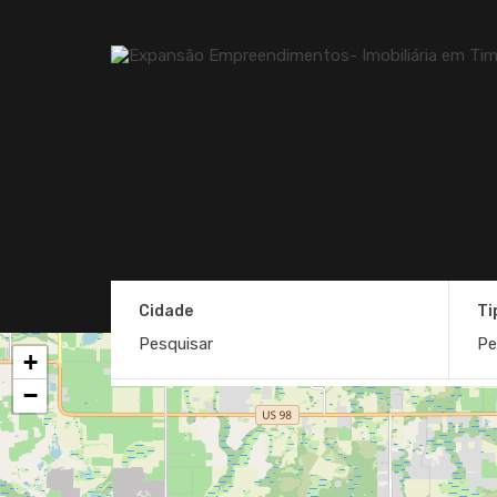
Cidade
Ti
+
−