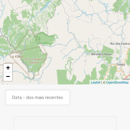
+
−
Leaflet
| ©
OpenStreetMap