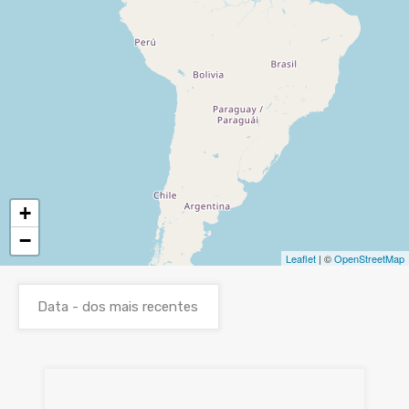
+
−
Leaflet
| ©
OpenStreetMap